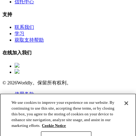
信托中心
支持
联系我们
学习
获取支持帮助
在线加入我们
© 2026Worldly。保留所有权利。
使用条款
隐私政策
We use cookies to improve your experience on our website. By
Cookie 通知
continuing to use this site, accepting these terms, or by closing
在我们的
LMS
中查找Worldly 产品教程
this box, you agree to the storing of cookies on your device to
enhance site navigation, analyze site usage, and assist in our
中文 (简体)
marketing efforts.
Cookie Notice
English