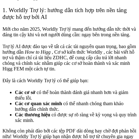
1. Worldly Trợ lý: hướng dẫn tích hợp trên nền tảng
được hỗ trợ bởi AI
Mới cho năm 2025, Worldly Trợ lý mang đến hướng dẫn tức thời và
đáng tin cậy khi và nơi người dùng cần: ngay bên trong nền tảng.
Trợ lý AI được đào tạo về tất cả các tài nguyên quan trọng, bao gồm
hướng dẫn
How to Higg
, Cơ sở kiến thức Worldly , các bài viết hỗ
trợ và thậm chí cả tài liệu ZDHC, để cung cấp câu trả lời nhanh
chóng và chính xác nhằm giúp các cơ sở hoàn thành và xác minh
Higg FEM một cách tự tin.
Đây là cách Worldly Trợ lý có thể giúp bạn:
Các cơ sở
có thể hoàn thành đánh giá nhanh hơn và giảm
thiểu lỗi.
Các cơ quan xác minh
có thể nhanh chóng tham khảo
hướng dẫn chính thức.
Các thương hiệu
có được sự rõ ràng về kỳ vọng và quy trình
xác minh.
Không còn phải đào bới các tệp PDF dài dòng hay chờ đợi phản hồi
nữa! Worldly Trợ lý giúp bạn nhận được hỗ trợ từ chuyên gia ngay