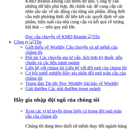
KMD Brands không cần thêm dữ liệu. Công ty cần
những dữ liệu phù hợp, đủ chính xác để cung cấp cái
nhìn sâu sắc về tác động của từng sản phẩm, đồng thời
cần một phương thức để liên kết các quyết định về sản
phẩm, hiệu suất của nhà cung cấp và kết quả về lượng
khí thải — trên quy mô lớn.
Đọc câu chuyện về KMD Brands
Công ty
Giới thiệu về Worldly
Câu chuyện và sứ mệnh của
chúng tôi
Đối tác
Các chuyên gia tư vấn, tích hợp kỹ thuật, tiêu
chuẩn và các liên minh ngành
Liên hệ với chúng tôi
Liên hệ với đội ngũ của chúng tôi
Cơ hội nghề nghiệp
Hãy gia nhập đội ngũ toàn cầu của
chúng tôi
Trung tâm Tin tức
Đọc Worldly bài báo về Worldly
Giải thưởng
Các giải thưởng trong ngành
Hãy gia nhập đội ngũ của chúng tôi
Xem các vị trí tuyển dụng hiện có trong đội ngũ toàn
cầu của chúng tôi
Chúng tôi đang theo đuổi sứ mệnh thay đổi ngành hàng