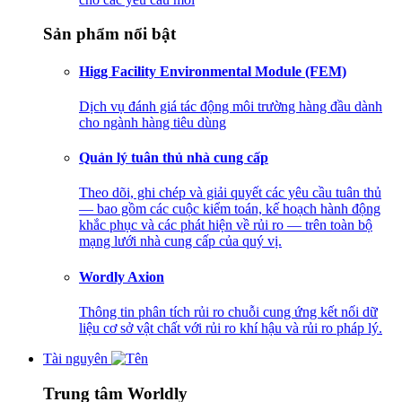
Sản phẩm nổi bật
Higg Facility Environmental Module (FEM)
Dịch vụ đánh giá tác động môi trường hàng đầu dành
cho ngành hàng tiêu dùng
Quản lý tuân thủ nhà cung cấp
Theo dõi, ghi chép và giải quyết các yêu cầu tuân thủ
— bao gồm các cuộc kiểm toán, kế hoạch hành động
khắc phục và các phát hiện về rủi ro — trên toàn bộ
mạng lưới nhà cung cấp của quý vị.
Wordly Axion
Thông tin phân tích rủi ro chuỗi cung ứng kết nối dữ
liệu cơ sở vật chất với rủi ro khí hậu và rủi ro pháp lý.
Tài nguyên
Trung tâm Worldly