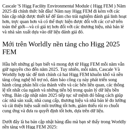
Cascale 'S Higg Facility Environmental Module ( Higg FEM ) Năm
2025 đã chính thức bắt đầu! Năm nay Higg FEM đi kèm với các
bản cập nhật được thiết kế để làm cho trải nghiệm đánh giá linh hoạt
hơn, trực quan hơn và có thể thực hiện được đối với các cơ sở trên
toàn thế giới—và có giá trị hơn đối với các thương hiệu, nhà bán lẻ
và nhà sản xuất dựa vào dữ liệu đánh giá đó.
Mới trên Worldly nền tảng cho Higg 2025
FEM
Hầu hết những gì bạn biết và mong đợi từ Higg FEM mỗi năm vẫn
giữ nguyên cho đến năm 2025. Tuy nhiên, mỗi năm, Cascale Và
Worldly hợp tác để tinh chỉnh cả hai Higg FEM khuôn khổ và nền
tảng công nghệ hỗ trợ nó, đảm bảo công cụ này phát triển song
hành cùng phản hồi của thành viên và các bên liên quan, các thông
lệ tốt nhất của ngành và những tiến bộ trong quản lý dữ liệu bền
vững. Bản cập nhật năm 2025 tiếp tục sứ mệnh đó bằng cách giúp
các nhà sản xuất, nhà cung cấp, thương hiệu và nhà bán lẻ đo lường
và cải thiện hiệu suất môi trường tốt hơn, giảm thiểu rủi ro chuỗi
cung ứng và đưa ra quyết định tốt hơn, dựa trên dữ liệu.
Dưới đây là ba bản cập nhật hàng đầu mà bạn sẽ thấy trong Worldly
nền tảng với Higg FEM 2025: