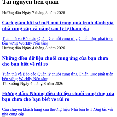
Tài nguyên liên quan
Hướng dẫn
Ngày 7 tháng 8 năm 2026
Cách giảm bớt sự mệt mỏi trong quá trình đánh giá
nhà cung cấp và nâng cao tỷ lệ tham gia
Tuân thủ và Báo cáo
Quản lý chuỗi cung ứng
Chiến lược phát triển
bền vững
Worldly Nền tảng
Hướng dẫn
Ngày 4 tháng 8 năm 2026
Những điều dữ liệu chuỗi cung ứng của bạn chưa
cho bạn biết về rủi ro
Tuân thủ và Báo cáo
Quản lý chuỗi cung ứng
Chiến lược phát triển
bền vững
Worldly Nền tảng
Tải xuống
Ngày 4 tháng 8 năm 2026
Hướng dẫn: Những điều dữ liệu chuỗi cung ứng của
bạn chưa cho bạn biết về rủi ro
Câu chuyện khách hàng
của thương hiệu
Nhà bán lẻ
Tương tác với
nhà cung cấp