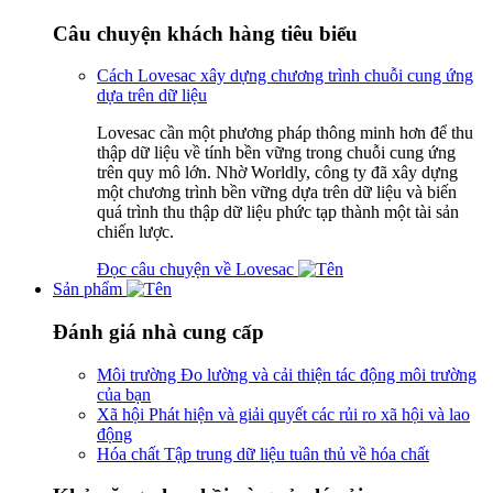
Câu chuyện khách hàng tiêu biểu
Cách Lovesac xây dựng chương trình chuỗi cung ứng
dựa trên dữ liệu
Lovesac cần một phương pháp thông minh hơn để thu
thập dữ liệu về tính bền vững trong chuỗi cung ứng
trên quy mô lớn. Nhờ Worldly, công ty đã xây dựng
một chương trình bền vững dựa trên dữ liệu và biến
quá trình thu thập dữ liệu phức tạp thành một tài sản
chiến lược.
Đọc câu chuyện về Lovesac
Sản phẩm
Đánh giá nhà cung cấp
Môi trường
Đo lường và cải thiện tác động môi trường
của bạn
Xã hội
Phát hiện và giải quyết các rủi ro xã hội và lao
động
Hóa chất
Tập trung dữ liệu tuân thủ về hóa chất