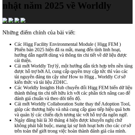
nhật năm 2025 về Worldly
Những điểm chính của bài viết:
Các Higg Facility Environmental Module ( Higg FEM )
Phiên bản 2025 hiện đã ra mắt, mang đến tính linh hoạt,
hướng dẫn người dùng và thông tin chi tiết về dữ liệu được
cải thiện.
Cái mới Worldly Trợ lý, một hướng dẫn tích hợp trên nền tảng
được hỗ trợ bởi AI, cung cấp quyền truy cập tức thì vào các
tài nguyên đáng tin cậy như How to Higg , Worldly Cơ sở
kiến thức và tài liệu ZDHC.
Các Worldly Insights Hub chuyển đổi Higg FEM biến dữ liệu
thành thông tin chi tiết hữu ích với các phân tích nâng cao để
đánh giá chuẩn và theo dõi tiến độ.
Cái mới Worldly Collaboration Suite thay thế Adoption Tool,
giúp các thương hiệu và nhà cung cấp giao tiếp hiệu quả hơn
và quản lý các chiến dịch tương tác với hỗ trợ đa ngôn ngữ.
Ngày đăng bài là 30 tháng 4 hiện được khuyến nghị chứ
không phải bắt buộc, mang lại sự linh hoạt hơn cho các cơ sở
trên toàn thế giới trong việc hoàn thành đánh giá của mình.