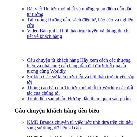
Bài viết
Tin tức mới nhất và những quan điểm dẫn dắt
tư tưởng
Tải xuống
Hướng dẫn, sách điện tử, báo cáo và nghiên
cứu
Video
Bản ghi lại hội thảo trực tuyến và thông tin chi
tiết về khách hàng
Câu chuyện từ khách hàng
Hãy xem cách các thương
hiệu và nhà cung cấp hàng đầu đạt được kết quả ấn
tượng cùng Worldly
Sự kiện
Các sự kiện trực tiếp và hội thảo trực tuyến sắp
tới
Thông cáo báo chí
Tin tức mới nhất từ Worldly các đối
tác của chúng tôi
Trình diễn sản phẩm
Hướng dẫn tham quan sản phẩm
Câu chuyện khách hàng tiêu biểu
KMD Brands chuyển từ việc ước tính dựa trên chi tiêu
sang sử dụng dữ liệu sơ cấp