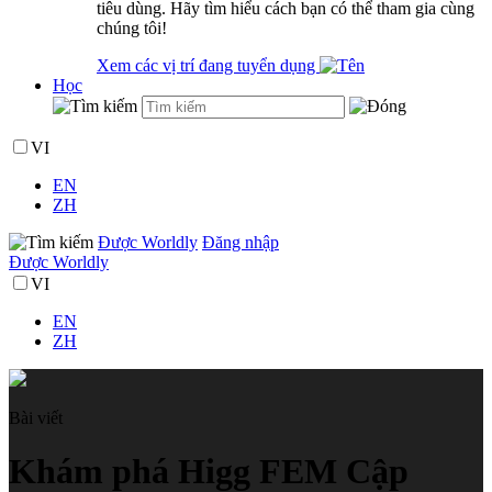
tiêu dùng. Hãy tìm hiểu cách bạn có thể tham gia cùng
chúng tôi!
Xem các vị trí đang tuyển dụng
Học
VI
EN
ZH
Được Worldly
Đăng nhập
Được Worldly
VI
EN
ZH
Bài viết
Khám phá Higg FEM Cập