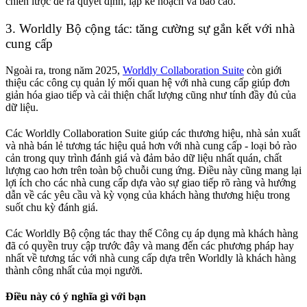
chiến lược để ra quyết định, lập kế hoạch và báo cáo.
3. Worldly Bộ cộng tác: tăng cường sự gắn kết với nhà
cung cấp
Ngoài ra, trong năm 2025,
Worldly Collaboration Suite
còn giới
thiệu các công cụ quản lý mối quan hệ với nhà cung cấp giúp đơn
giản hóa giao tiếp và cải thiện chất lượng cũng như tính đầy đủ của
dữ liệu.
Các Worldly Collaboration Suite giúp các thương hiệu, nhà sản xuất
và nhà bán lẻ tương tác hiệu quả hơn với nhà cung cấp - loại bỏ rào
cản trong quy trình đánh giá và đảm bảo dữ liệu nhất quán, chất
lượng cao hơn trên toàn bộ chuỗi cung ứng. Điều này cũng mang lại
lợi ích cho các nhà cung cấp dựa vào sự giao tiếp rõ ràng và hướng
dẫn về các yêu cầu và kỳ vọng của khách hàng thương hiệu trong
suốt chu kỳ đánh giá.
Các Worldly Bộ cộng tác thay thế Công cụ áp dụng mà khách hàng
đã có quyền truy cập trước đây và mang đến các phương pháp hay
nhất về tương tác với nhà cung cấp dựa trên Worldly là khách hàng
thành công nhất của mọi người.
Điều này có ý nghĩa gì với bạn