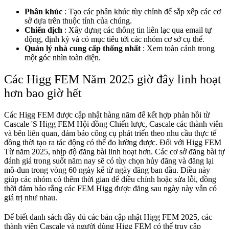
Phân khúc
: Tạo các phân khúc tùy chỉnh để sắp xếp các cơ
sở dựa trên thuộc tính của chúng.
Chiến dịch
: Xây dựng các thông tin liên lạc qua email tự
động, định kỳ và có mục tiêu tới các nhóm cơ sở cụ thể.
Quản lý nhà cung cấp thống nhất
: Xem toàn cảnh trong
một góc nhìn toàn diện.
Các Higg FEM Năm 2025 giờ đây linh hoạt
hơn bao giờ hết
Các Higg FEM được cập nhật hàng năm để kết hợp phản hồi từ
Cascale 'S Higg FEM Hội đồng Chiến lược, Cascale các thành viên
và bên liên quan, đảm bảo công cụ phát triển theo nhu cầu thực tế
đồng thời tạo ra tác động có thể đo lường được. Đối với Higg FEM
Từ năm 2025, nhịp độ đăng bài linh hoạt hơn. Các cơ sở đăng bài tự
đánh giá trong suốt năm nay sẽ có tùy chọn hủy đăng và đăng lại
mô-đun trong vòng 60 ngày kể từ ngày đăng ban đầu. Điều này
giúp các nhóm có thêm thời gian để điều chỉnh hoặc sửa lỗi, đồng
thời đảm bảo rằng các FEM Higg được đăng sau ngày này vẫn có
giá trị như nhau.
Để biết danh sách đầy đủ các bản cập nhật Higg FEM 2025, các
thành viên Cascale và người dùng Higg FEM có thể truy cập