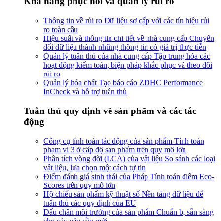
Khả năng phục hồi và quản lý rủi ro
Thông tin về rủi ro
Dữ liệu sơ cấp với các tín hiệu rủi
ro toàn cầu
Hiệu suất và thông tin chi tiết về nhà cung cấp
Chuyển
đổi dữ liệu thành những thông tin có giá trị thực tiễn
Quản lý tuân thủ của nhà cung cấp
Tập trung hóa các
hoạt động kiểm toán, biện pháp khắc phục và theo dõi
rủi ro
Quản lý hóa chất
Tạo báo cáo ZDHC Performance
InCheck và hỗ trợ tuân thủ
Tuân thủ quy định về sản phẩm và các tác
động
Công cụ tính toán tác động của sản phẩm
Tính toán
phạm vi 3 ở cấp độ sản phẩm trên quy mô lớn
Phân tích vòng đời (LCA) của vật liệu
So sánh các loại
vật liệu, lựa chọn một cách tự tin
Điểm đánh giá sinh thái của Pháp
Tính toán điểm Eco-
Scores trên quy mô lớn
Hộ chiếu sản phẩm kỹ thuật số
Nền tảng dữ liệu để
tuân thủ các quy định của EU
Dấu chân môi trường của sản phẩm
Chuẩn bị sẵn sàng
cho các yêu cầu mới