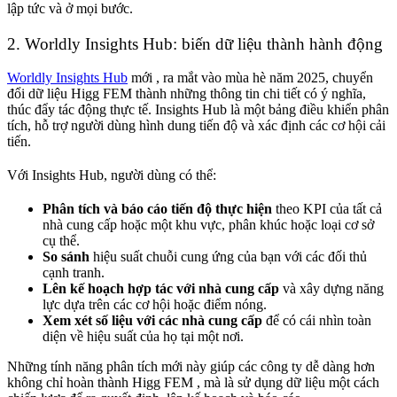
lập tức và ở mọi bước.
2. Worldly Insights Hub: biến dữ liệu thành hành động
Worldly Insights Hub
mới
, ra mắt vào mùa hè năm 2025, chuyển
đổi dữ liệu Higg FEM thành những thông tin chi tiết có ý nghĩa,
thúc đẩy tác động thực tế. Insights Hub là một bảng điều khiển phân
tích, hỗ trợ người dùng hình dung tiến độ và xác định các cơ hội cải
tiến.
Với Insights Hub, người dùng có thể:
Phân tích và báo cáo tiến độ thực hiện
theo KPI của tất cả
nhà cung cấp hoặc một khu vực, phân khúc hoặc loại cơ sở
cụ thể.
So sánh
hiệu suất chuỗi cung ứng của bạn với các đối thủ
cạnh tranh.
Lên kế hoạch hợp tác với nhà cung cấp
và xây dựng năng
lực dựa trên các cơ hội hoặc điểm nóng.
Xem xét số liệu với các nhà cung cấp
để có cái nhìn toàn
diện về hiệu suất của họ tại một nơi.
Những tính năng phân tích mới này giúp các công ty dễ dàng hơn
không chỉ hoàn thành Higg FEM , mà là sử dụng dữ liệu một cách