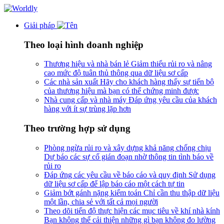
Giải pháp
Theo loại hình doanh nghiệp
Thương hiệu và nhà bán lẻ
Giảm thiểu rủi ro và nâng
cao mức độ tuân thủ thông qua dữ liệu sơ cấp
Các nhà sản xuất
Hãy cho khách hàng thấy sự tiến bộ
của thương hiệu mà bạn có thể chứng minh được
Nhà cung cấp và nhà máy
Đáp ứng yêu cầu của khách
hàng với ít sự trùng lặp hơn
Theo trường hợp sử dụng
Phòng ngừa rủi ro và xây dựng khả năng chống chịu
Dự báo các sự cố gián đoạn nhờ thông tin tình báo về
rủi ro
Đáp ứng các yêu cầu về báo cáo và quy định
Sử dụng
dữ liệu sơ cấp để lập báo cáo một cách tự tin
Giảm bớt gánh nặng kiểm toán
Chỉ cần thu thập dữ liệu
một lần, chia sẻ với tất cả mọi người
Theo dõi tiến độ thực hiện các mục tiêu về khí nhà kính
Bạn không thể cải thiện những gì bạn không đo lường