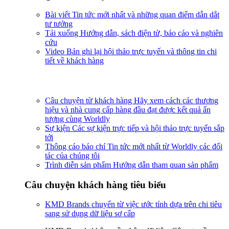
Bài viết
Tin tức mới nhất và những quan điểm dẫn dắt
tư tưởng
Tải xuống
Hướng dẫn, sách điện tử, báo cáo và nghiên
cứu
Video
Bản ghi lại hội thảo trực tuyến và thông tin chi
tiết về khách hàng
Câu chuyện từ khách hàng
Hãy xem cách các thương
hiệu và nhà cung cấp hàng đầu đạt được kết quả ấn
tượng cùng Worldly
Sự kiện
Các sự kiện trực tiếp và hội thảo trực tuyến sắp
tới
Thông cáo báo chí
Tin tức mới nhất từ Worldly các đối
tác của chúng tôi
Trình diễn sản phẩm
Hướng dẫn tham quan sản phẩm
Câu chuyện khách hàng tiêu biểu
KMD Brands chuyển từ việc ước tính dựa trên chi tiêu
sang sử dụng dữ liệu sơ cấp