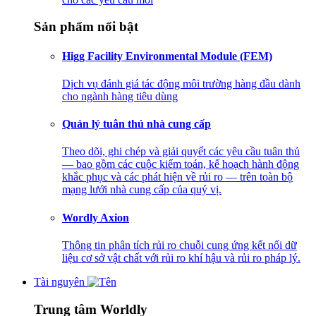
Sản phẩm nổi bật
Higg Facility Environmental Module (FEM)
Dịch vụ đánh giá tác động môi trường hàng đầu dành
cho ngành hàng tiêu dùng
Quản lý tuân thủ nhà cung cấp
Theo dõi, ghi chép và giải quyết các yêu cầu tuân thủ
— bao gồm các cuộc kiểm toán, kế hoạch hành động
khắc phục và các phát hiện về rủi ro — trên toàn bộ
mạng lưới nhà cung cấp của quý vị.
Wordly Axion
Thông tin phân tích rủi ro chuỗi cung ứng kết nối dữ
liệu cơ sở vật chất với rủi ro khí hậu và rủi ro pháp lý.
Tài nguyên
Trung tâm Worldly