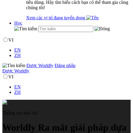
tiêu dùng. Hãy tìm hiểu cách bạn có thể tham gia cùng
chúng tôi!
Xem các vị trí đang tuyển dụng
Học
VI
EN
ZH
Được Worldly
Đăng nhập
Được Worldly
VI
EN
ZH
Thông cáo báo chí
Worldly Ra mắt giải pháp dựa