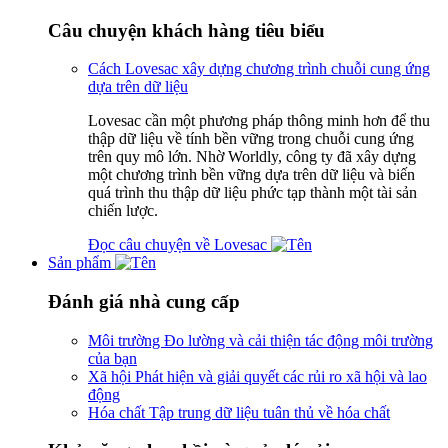
Câu chuyện khách hàng tiêu biểu
Cách Lovesac xây dựng chương trình chuỗi cung ứng
dựa trên dữ liệu
Lovesac cần một phương pháp thông minh hơn để thu
thập dữ liệu về tính bền vững trong chuỗi cung ứng
trên quy mô lớn. Nhờ Worldly, công ty đã xây dựng
một chương trình bền vững dựa trên dữ liệu và biến
quá trình thu thập dữ liệu phức tạp thành một tài sản
chiến lược.
Đọc câu chuyện về Lovesac
Sản phẩm
Đánh giá nhà cung cấp
Môi trường
Đo lường và cải thiện tác động môi trường
của bạn
Xã hội
Phát hiện và giải quyết các rủi ro xã hội và lao
động
Hóa chất
Tập trung dữ liệu tuân thủ về hóa chất