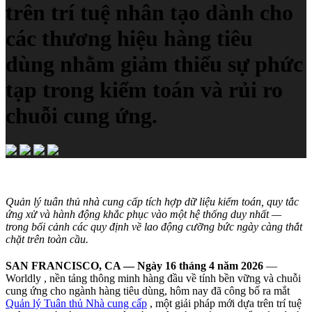
trên trí tuệ nhân tạo dành cho
các thương hiệu hàng tiêu
dùng nhằm giảm thiểu sự phức
tạp trong kiểm toán và rủi ro
chuỗi cung ứng.
Quản lý tuân thủ nhà cung cấp tích hợp dữ liệu kiểm toán, quy tắc
ứng xử và hành động khắc phục vào một hệ thống duy nhất —
trong bối cảnh các quy định về lao động cưỡng bức ngày càng thắt
chặt trên toàn cầu.
SAN FRANCISCO, CA — Ngày 16 tháng 4 năm 2026
—
Worldly , nền tảng thông minh hàng đầu về tính bền vững và chuỗi
cung ứng cho ngành hàng tiêu dùng, hôm nay đã công bố ra mắt
Quản lý Tuân thủ Nhà cung cấp
, một giải pháp mới dựa trên trí tuệ