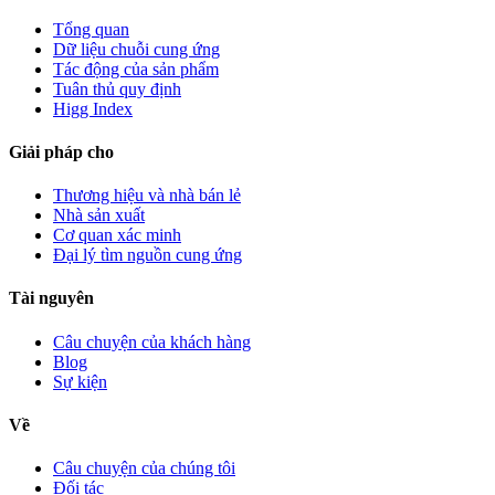
Tổng quan
Dữ liệu chuỗi cung ứng
Tác động của sản phẩm
Tuân thủ quy định
Higg Index
Giải pháp cho
Thương hiệu và nhà bán lẻ
Nhà sản xuất
Cơ quan xác minh
Đại lý tìm nguồn cung ứng
Tài nguyên
Câu chuyện của khách hàng
Blog
Sự kiện
Về
Câu chuyện của chúng tôi
Đối tác