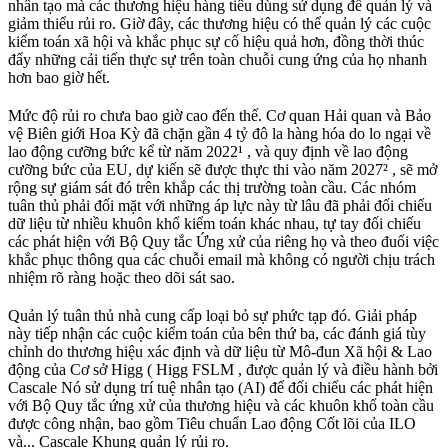
nhân tạo mà các thương hiệu hàng tiêu dùng sử dụng để quản lý và
giảm thiểu rủi ro. Giờ đây, các thương hiệu có thể quản lý các cuộc
kiểm toán xã hội và khắc phục sự cố hiệu quả hơn, đồng thời thúc
đẩy những cải tiến thực sự trên toàn chuỗi cung ứng của họ nhanh
hơn bao giờ hết.
Mức độ rủi ro chưa bao giờ cao đến thế. Cơ quan Hải quan và Bảo
vệ Biên giới Hoa Kỳ đã chặn gần 4 tỷ đô la hàng hóa do lo ngại về
lao động cưỡng bức kể từ năm 2022¹
, và quy định về lao động
cưỡng bức của EU, dự kiến ​​sẽ được thực thi vào năm 2027²
, sẽ mở
rộng sự giám sát đó trên khắp các thị trường toàn cầu. Các nhóm
tuân thủ phải đối mặt với những áp lực này từ lâu đã phải đối chiếu
dữ liệu từ nhiều khuôn khổ kiểm toán khác nhau, tự tay đối chiếu
các phát hiện với Bộ Quy tắc Ứng xử của riêng họ và theo đuổi việc
khắc phục thông qua các chuỗi email mà không có người chịu trách
nhiệm rõ ràng hoặc theo dõi sát sao.
Quản lý tuân thủ nhà cung cấp loại bỏ sự phức tạp đó. Giải pháp
này tiếp nhận các cuộc kiểm toán của bên thứ ba, các đánh giá tùy
chỉnh do thương hiệu xác định và dữ liệu từ Mô-đun Xã hội & Lao
động của Cơ sở Higg ( Higg FSLM , được quản lý và điều hành bởi
Cascale Nó sử dụng trí tuệ nhân tạo (AI) để đối chiếu các phát hiện
với Bộ Quy tắc ứng xử của thương hiệu và các khuôn khổ toàn cầu
được công nhận, bao gồm Tiêu chuẩn Lao động Cốt lõi của ILO
và... Cascale Khung quản lý rủi ro.