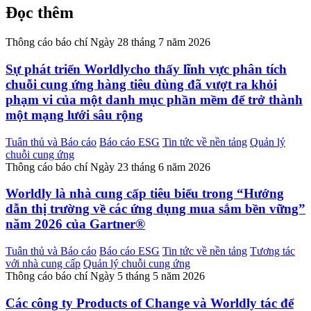
Đọc thêm
Thông cáo báo chí
Ngày 28 tháng 7 năm 2026
Sự phát triển Worldlycho thấy lĩnh vực phân tích
chuỗi cung ứng hàng tiêu dùng đã vượt ra khỏi
phạm vi của một danh mục phần mềm để trở thành
một mạng lưới sâu rộng
Tuân thủ và Báo cáo
Báo cáo ESG
Tin tức về nền tảng
Quản lý
chuỗi cung ứng
Thông cáo báo chí
Ngày 23 tháng 6 năm 2026
Worldly là nhà cung cấp tiêu biểu trong “Hướng
dẫn thị trường về các ứng dụng mua sắm bền vững”
năm 2026 của Gartner®
Tuân thủ và Báo cáo
Báo cáo ESG
Tin tức về nền tảng
Tương tác
với nhà cung cấp
Quản lý chuỗi cung ứng
Thông cáo báo chí
Ngày 5 tháng 5 năm 2026
Các công ty Products of Change và Worldly tác để