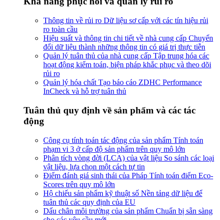
Khả năng phục hồi và quản lý rủi ro
Thông tin về rủi ro
Dữ liệu sơ cấp với các tín hiệu rủi
ro toàn cầu
Hiệu suất và thông tin chi tiết về nhà cung cấp
Chuyển
đổi dữ liệu thành những thông tin có giá trị thực tiễn
Quản lý tuân thủ của nhà cung cấp
Tập trung hóa các
hoạt động kiểm toán, biện pháp khắc phục và theo dõi
rủi ro
Quản lý hóa chất
Tạo báo cáo ZDHC Performance
InCheck và hỗ trợ tuân thủ
Tuân thủ quy định về sản phẩm và các tác
động
Công cụ tính toán tác động của sản phẩm
Tính toán
phạm vi 3 ở cấp độ sản phẩm trên quy mô lớn
Phân tích vòng đời (LCA) của vật liệu
So sánh các loại
vật liệu, lựa chọn một cách tự tin
Điểm đánh giá sinh thái của Pháp
Tính toán điểm Eco-
Scores trên quy mô lớn
Hộ chiếu sản phẩm kỹ thuật số
Nền tảng dữ liệu để
tuân thủ các quy định của EU
Dấu chân môi trường của sản phẩm
Chuẩn bị sẵn sàng
cho các yêu cầu mới