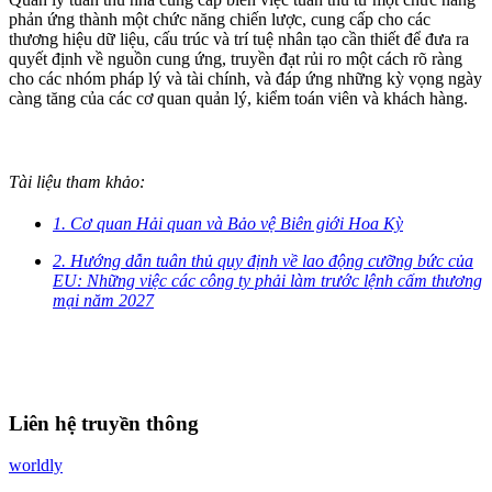
phản ứng thành một chức năng chiến lược, cung cấp cho các
thương hiệu dữ liệu, cấu trúc và trí tuệ nhân tạo cần thiết để đưa ra
quyết định về nguồn cung ứng, truyền đạt rủi ro một cách rõ ràng
cho các nhóm pháp lý và tài chính, và đáp ứng những kỳ vọng ngày
càng tăng của các cơ quan quản lý, kiểm toán viên và khách hàng.
Tài liệu tham khảo:
1. Cơ quan Hải quan và Bảo vệ Biên giới Hoa Kỳ
2. Hướng dẫn tuân thủ quy định về lao động cưỡng bức của
EU: Những việc các công ty phải làm trước lệnh cấm thương
mại năm 2027
Liên hệ truyền thông
worldly