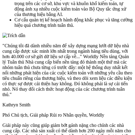
trọng trên các cơ sở, khu vực và khuôn khổ kiểm toán, tự
động ánh xạ nhiều cuộc kiểm toán vào Bộ Quy tắc ứng xử
của thương hiệu bằng AI.
Cơ cấu quản trị kế hoạch hành động khắc phục và tăng cường
hiệu quả chương trình tuân thủ.
"Chúng tôi đã dành nhiều năm để xây dựng mạng lưới dữ liệu nhà
cung cấp được xác minh lớn nhất trong ngành hàng tiêu dùng, với
hơn 40.000 cơ sở gửi dữ liệu sơ cấp về..." Worldly Nền tảng Quản
lý Tuân thủ Nhà cung cấp biến nền tảng đó thành một thứ mà các
nhóm tuân thủ chưa từng có trước đây: một hệ thống duy nhất kết
nối những phát hiện của các cuộc kiểm toán với những yêu cầu theo
tiêu chuẩn riêng của thương hiệu, và theo dõi xem liệu các điều kiện
có thực sự được cải thiện hay không. Đó không phải là sự cải tiến
nhỏ. Nó thay đổi cách thức hoạt động của các chương trình tuân
thủ."
Kathryn Smith
Phó Chủ tịch, Giải pháp Rủi ro Nhân quyền, Worldly
Giải pháp này cũng giúp giảm bớt gánh nặng cho chính các nhà
cung cấp. Các nhà sản xuất có thể dành hơn 200 ngày mỗi năm cho