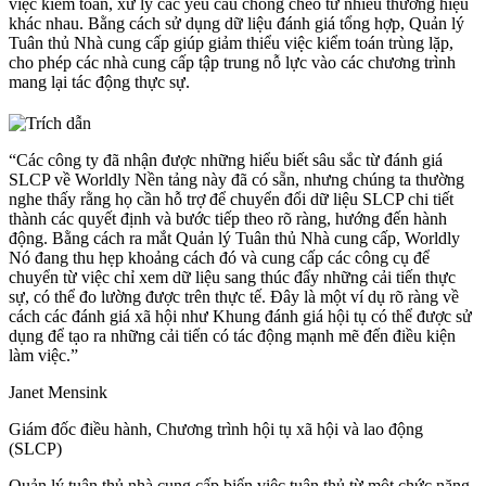
việc kiểm toán, xử lý các yêu cầu chồng chéo từ nhiều thương hiệu
khác nhau. Bằng cách sử dụng dữ liệu đánh giá tổng hợp, Quản lý
Tuân thủ Nhà cung cấp giúp giảm thiểu việc kiểm toán trùng lặp,
cho phép các nhà cung cấp tập trung nỗ lực vào các chương trình
mang lại tác động thực sự.
“Các công ty đã nhận được những hiểu biết sâu sắc từ đánh giá
SLCP về Worldly Nền tảng này đã có sẵn, nhưng chúng ta thường
nghe thấy rằng họ cần hỗ trợ để chuyển đổi dữ liệu SLCP chi tiết
thành các quyết định và bước tiếp theo rõ ràng, hướng đến hành
động. Bằng cách ra mắt Quản lý Tuân thủ Nhà cung cấp, Worldly
Nó đang thu hẹp khoảng cách đó và cung cấp các công cụ để
chuyển từ việc chỉ xem dữ liệu sang thúc đẩy những cải tiến thực
sự, có thể đo lường được trên thực tế. Đây là một ví dụ rõ ràng về
cách các đánh giá xã hội như Khung đánh giá hội tụ có thể được sử
dụng để tạo ra những cải tiến có tác động mạnh mẽ đến điều kiện
làm việc.”
Janet Mensink
Giám đốc điều hành, Chương trình hội tụ xã hội và lao động
(SLCP)
Quản lý tuân thủ nhà cung cấp biến việc tuân thủ từ một chức năng