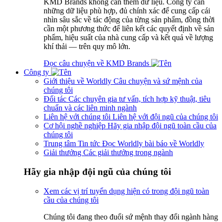
KMD Brands không cần thêm dữ liệu. Công ty cần
những dữ liệu phù hợp, đủ chính xác để cung cấp cái
nhìn sâu sắc về tác động của từng sản phẩm, đồng thời
cần một phương thức để liên kết các quyết định về sản
phẩm, hiệu suất của nhà cung cấp và kết quả về lượng
khí thải — trên quy mô lớn.
Đọc câu chuyện về KMD Brands
Công ty
Giới thiệu về Worldly
Câu chuyện và sứ mệnh của
chúng tôi
Đối tác
Các chuyên gia tư vấn, tích hợp kỹ thuật, tiêu
chuẩn và các liên minh ngành
Liên hệ với chúng tôi
Liên hệ với đội ngũ của chúng tôi
Cơ hội nghề nghiệp
Hãy gia nhập đội ngũ toàn cầu của
chúng tôi
Trung tâm Tin tức
Đọc Worldly bài báo về Worldly
Giải thưởng
Các giải thưởng trong ngành
Hãy gia nhập đội ngũ của chúng tôi
Xem các vị trí tuyển dụng hiện có trong đội ngũ toàn
cầu của chúng tôi
Chúng tôi đang theo đuổi sứ mệnh thay đổi ngành hàng