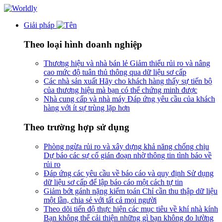
Giải pháp
Theo loại hình doanh nghiệp
Thương hiệu và nhà bán lẻ
Giảm thiểu rủi ro và nâng
cao mức độ tuân thủ thông qua dữ liệu sơ cấp
Các nhà sản xuất
Hãy cho khách hàng thấy sự tiến bộ
của thương hiệu mà bạn có thể chứng minh được
Nhà cung cấp và nhà máy
Đáp ứng yêu cầu của khách
hàng với ít sự trùng lặp hơn
Theo trường hợp sử dụng
Phòng ngừa rủi ro và xây dựng khả năng chống chịu
Dự báo các sự cố gián đoạn nhờ thông tin tình báo về
rủi ro
Đáp ứng các yêu cầu về báo cáo và quy định
Sử dụng
dữ liệu sơ cấp để lập báo cáo một cách tự tin
Giảm bớt gánh nặng kiểm toán
Chỉ cần thu thập dữ liệu
một lần, chia sẻ với tất cả mọi người
Theo dõi tiến độ thực hiện các mục tiêu về khí nhà kính
Bạn không thể cải thiện những gì bạn không đo lường