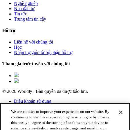
Nghề nghiệp
Nhà đầu tư
Tin tức
Trung tâm tin cậy
Hỗ trợ
Liên hệ với chúng tôi
Học
Nhận trợ giúp từ bộ phận hỗ trợ
Tham gia trực tuyến với chúng tôi
© 2026 Worldly . Bản quyền đã được bảo lưu.
Điều khoản sử dụng
Chính sách bảo mật
Thông báo về cookie
We use cookies to improve your experience on our website. By
Tìm thấy Worldly hướng dẫn sản phẩm trên
LMS
của chúng
continuing to use this site, accepting these terms, or by closing
tôi
this box, you agree to the storing of cookies on your device to
enhance site navigation, analyze site usage, and assist in our