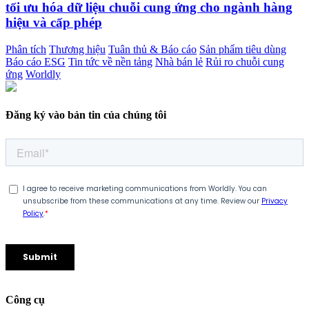
tối ưu hóa dữ liệu chuỗi cung ứng cho ngành hàng
hiệu và cấp phép
Phân tích
Thương hiệu
Tuân thủ & Báo cáo
Sản phẩm tiêu dùng
Báo cáo ESG
Tin tức về nền tảng
Nhà bán lẻ
Rủi ro chuỗi cung
ứng
Worldly
Đăng ký vào bản tin của chúng tôi
Công cụ